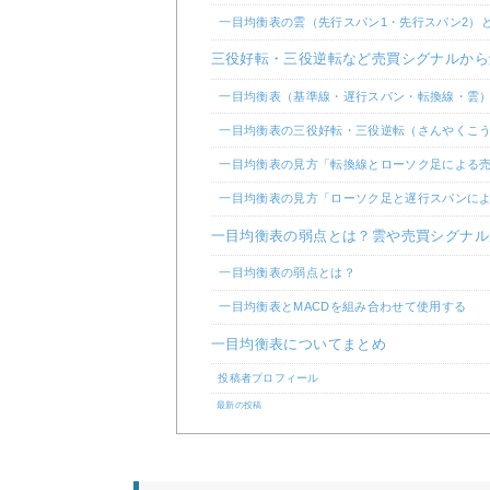
一目均衡表の雲（先行スパン1・先行スパン2）
三役好転・三役逆転など売買シグナルから
一目均衡表（基準線・遅行スパン・転換線・雲
一目均衡表の三役好転・三役逆転（さんやくこ
一目均衡表の見方「転換線とローソク足による
一目均衡表の見方「ローソク足と遅行スパンに
一目均衡表の弱点とは？雲や売買シグナル
一目均衡表の弱点とは？
一目均衡表とMACDを組み合わせて使用する
一目均衡表についてまとめ
投稿者プロフィール
最新の投稿