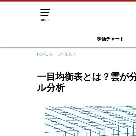
MENU
株価チャート
HOME
一目均衡表
一目均衡表とは？雲が
ル分析