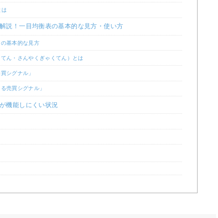
とは
解説！一目均衡表の基本的な見方・使い方
）の基本的な見方
うてん・さんやくぎゃくてん）とは
売買シグナル」
よる売買シグナル」
が機能しにくい状況