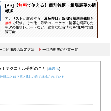
[PR]【
無料
で使える】個別銘柄・相場展望の情
報源
アナリストが厳選する「
最短即日
」
短期急騰期待銘柄
を
無料
で配信。その他、最新のマーケット情報を網羅した
朝夕の相場レポートなど、豊富な投資情報を"
無料
"で閲
覧可能!!
一目均衡表の設定方法
一目均衡表の記事一覧
る！テクニカル分析のこと
[
非表示
]
仕組みとは？雲と5本の線で構成されている