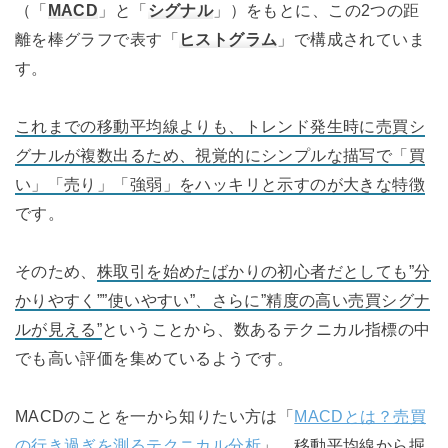
（「
MACD
」と「
シグナル
」）をもとに、この2つの距
離を棒グラフで表す「
ヒストグラム
」で構成されていま
す。
これまでの移動平均線よりも、トレンド発生時に売買シ
グナルが複数出るため、視覚的にシンプルな描写で「買
い」「売り」「強弱」をハッキリと示すのが大きな特徴
です。
そのため、
株取引を始めたばかりの初心者だとしても”分
かりやすく””使いやすい”、さらに”精度の高い売買シグナ
ルが見える”
ということから、数あるテクニカル指標の中
でも高い評価を集めているようです。
MACDのことを一から知りたい方は「
MACDとは？売買
の行き過ぎを測るテクニカル分析
」、移動平均線から掘