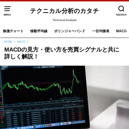
テクニカル分析のカタチ
MENU
SEARCH
Technical Analysis
株価チャート
移動平均線
ボリンジャーバンド
一目均衡表
MACD
HOME
MACD
MACDの見方・使い方を売買シグナルと共に
詳しく解説！