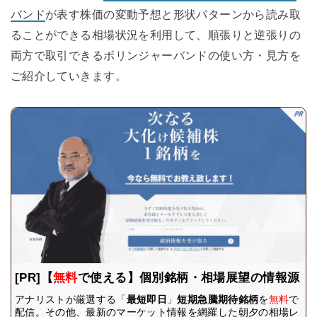
バンド
が表す株価の変動予想と形状パターンから読み取
ることができる相場状況を利用して、順張りと逆張りの
両方で取引できるボリンジャーバンドの使い方・見方を
ご紹介していきます。
[PR]【
無料
で使える】個別銘柄・相場展望の情報源
アナリストが厳選する「
最短即日
」
短期急騰期待銘柄
を
無料
で
配信。その他、最新のマーケット情報を網羅した朝夕の相場レ