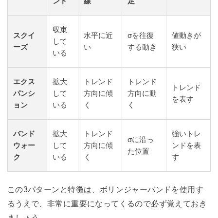
ンド
線
足
収束
スクイ
水平に近
σを往復
値動きが
して
ーズ
い
する動き
狭い
いる
エクス
拡大
トレンド
トレンド
トレンド
パンシ
して
方向に傾
方向に動
を表す
ョン
いる
く
く
バンド
拡大
トレンド
強いトレ
σに沿っ
ウォー
して
方向に傾
ンドを表
た位置
ク
いる
く
す
この3パターンと特徴は、ボリンジャーバンドを使用す
るうえで、非常に重要になってくるので必ず覚えておき
ましょう。