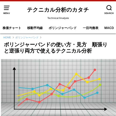
テクニカル分析のカタチ
MENU
SEARCH
Technical Analysis
株価チャート
移動平均線
ボリンジャーバンド
一目均衡表
MACD
HOME
ボリンジャーバンド
ボリンジャーバンドの使い方・見方 順張り
と逆張り両方で使えるテクニカル分析