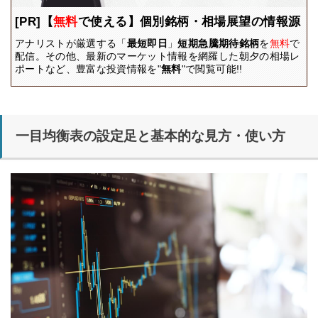
[PR]【
無料
で使える】個別銘柄・相場展望の情報源
アナリストが厳選する「
最短即日
」
短期急騰期待銘柄
を
無料
で
配信。その他、最新のマーケット情報を網羅した朝夕の相場レ
ポートなど、豊富な投資情報を"
無料
"で閲覧可能!!
一目均衡表の設定足と基本的な見方・使い方