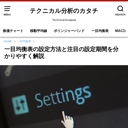
テクニカル分析のカタチ
MENU
SEARCH
Technical Analysis
株価チャート
移動平均線
ボリンジャーバンド
一目均衡表
MACD
HOME
一目均衡表
一目均衡表の設定方法と注目の設定期間を分
かりやすく解説