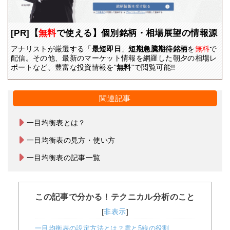
[PR]【
無料
で使える】個別銘柄・相場展望の情報源
アナリストが厳選する「
最短即日
」
短期急騰期待銘柄
を
無料
で
配信。その他、最新のマーケット情報を網羅した朝夕の相場レ
ポートなど、豊富な投資情報を"
無料
"で閲覧可能!!
関連記事
一目均衡表とは？
一目均衡表の見方・使い方
一目均衡表の記事一覧
この記事で分かる！テクニカル分析のこと
[
非表示
]
一目均衡表の設定方法とは？雲と5線の役割