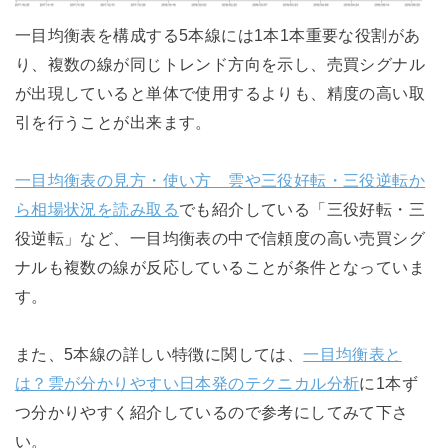
一目均衡表を構成する5本線には1本1本重要な役割があ
り、複数の線が同じトレンド方向を示し、売買シグナル
が出現していると単体で使用するよりも、精度の高い取
引を行うことが出来ます。
一目均衡表の見方・使い方 雲や三役好転・三役逆転か
ら相場状況を読み取る
でも紹介している「三役好転・三
役逆転」など、一目均衡表の中で信頼度の高い売買シグ
ナルも複数の線が反応していることが条件となっていま
す。
また、5本線の詳しい特徴に関しては、
一目均衡表と
は？雲が分かりやすい日本発のテクニカル分析
に1本ず
つ分かりやすく紹介しているので参考にしてみて下さ
い。